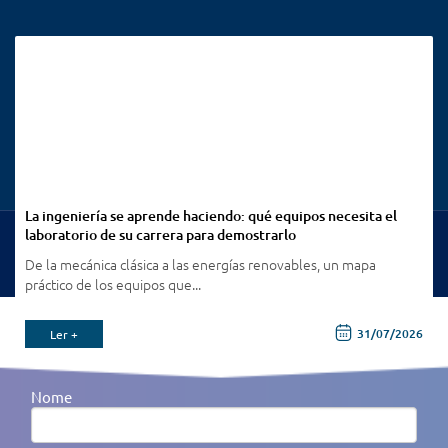
La ingeniería se aprende haciendo: qué equipos necesita el
laboratorio de su carrera para demostrarlo
Ver Todas Publicações
De la mecánica clásica a las energías renovables, un mapa
práctico de los equipos que...
6
31/07/2026
Ler +
Receba todas as nossas novidades por e-mail
Nome