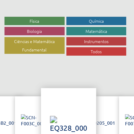
Física
Química
Biologia
Matemática
Ciências e Matemática
Instrumentos
Fundamental
Todos