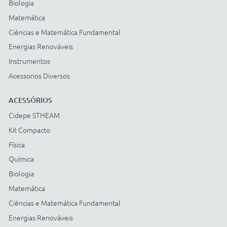
Cartão BNDES
© COPYRIGHT
2026
Todos os direitos reservados |
StudioGT