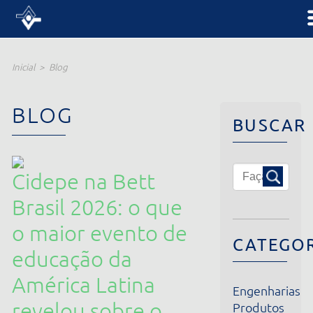
Inicial
Blog
BLOG
BUSCAR
Cidepe na Bett
Brasil 2026: o que
o maior evento de
CATEGORIA
educação da
América Latina
Engenharias
revelou sobre o
Produtos
Institucional
futuro dos
Notícias