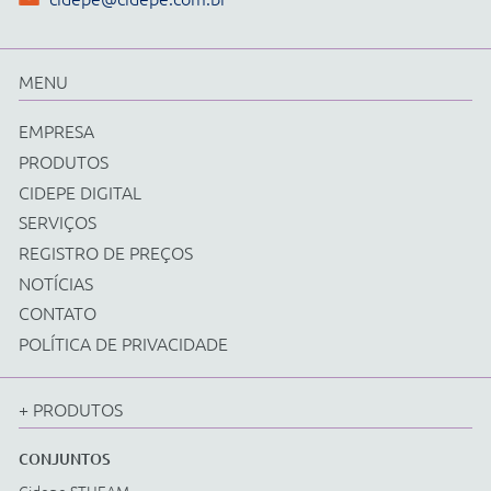
Física
Química
Biologia
Matemática
Ciências e Matemática Fundamental
Energias Renováveis
Instrumentos
Acessorios Diversos
EQUIPAMENTOS
Cidepe STHEAM
Kit Compacto
Física
Química
Biologia
Matemática
Ciências e Matemática Fundamental