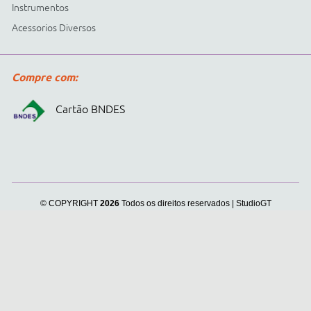
Cidepe informa:
usamos
cookies para personalizar
anúncios e melhorar a sua
experiência no site. Ao
continuar e fechar
continuar navegando, você
concorda com a nossa
.
Política de Privacidade