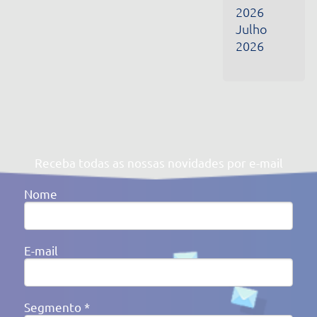
Segmento *
Ao clicar em enviar, você concorda com a nossa
Política de
Privacidade
Av. Victor Barreto, 592 - Canoas/RS Brasil
(51) 3477-4909