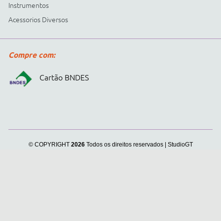
Cidepe informa:
usamos
cookies para personalizar
anúncios e melhorar a sua
experiência no site. Ao
continuar e fechar
continuar navegando, você
concorda com a nossa
.
Política de Privacidade