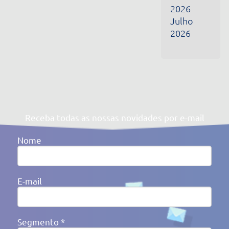
Segmento *
Ao clicar em enviar, você concorda com a nossa
Política de
Privacidade
Av. Victor Barreto, 592 - Canoas/RS Brasil
(51) 3477-4909