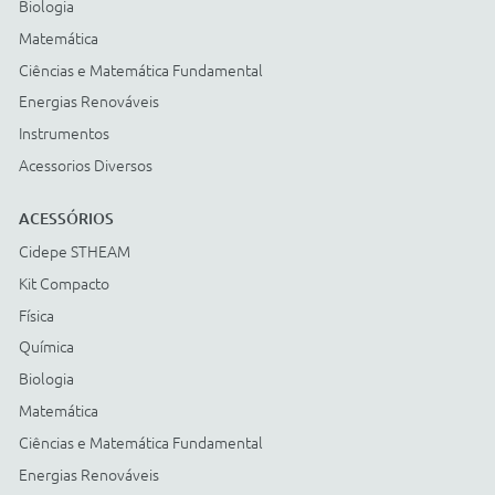
Cartão BNDES
© COPYRIGHT
2026
Todos os direitos reservados |
StudioGT