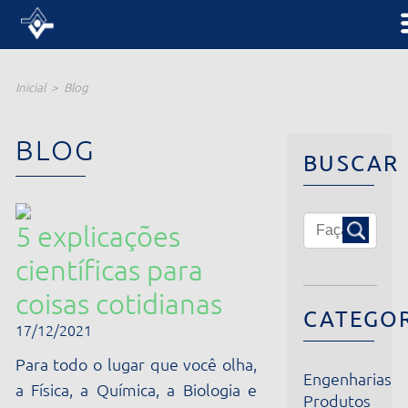
Inicial
Blog
BLOG
BUSCAR
5 explicações
científicas para
coisas cotidianas
CATEGORIA
17/12/2021
Para todo o lugar que você olha,
Engenharias
a Física, a Química, a Biologia e
Produtos
até a Matemática estão
Institucional
presentes. Pode ser que você
Notícias