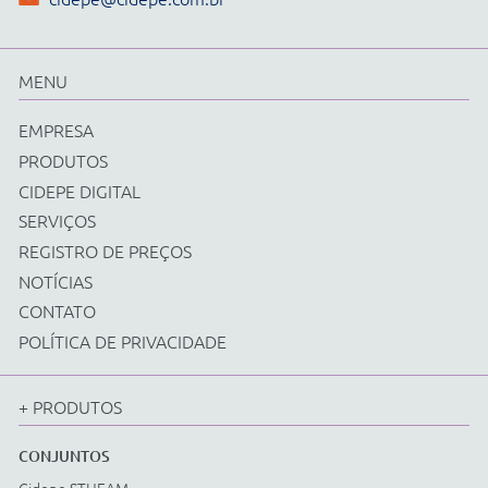
Física
Química
Biologia
Matemática
Ciências e Matemática Fundamental
Energias Renováveis
Instrumentos
Acessorios Diversos
EQUIPAMENTOS
Cidepe STHEAM
Kit Compacto
Física
Química
Biologia
Matemática
Ciências e Matemática Fundamental