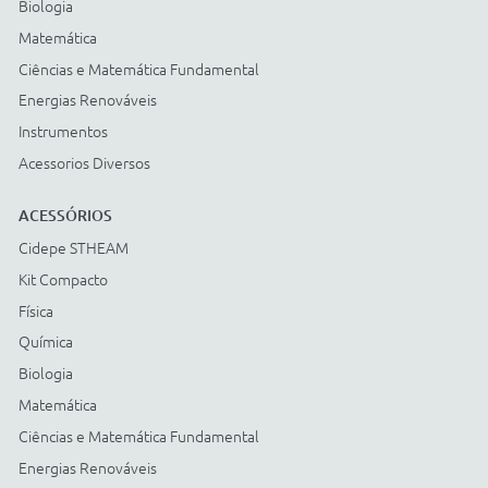
Cartão BNDES
© COPYRIGHT
2026
Todos os direitos reservados |
StudioGT