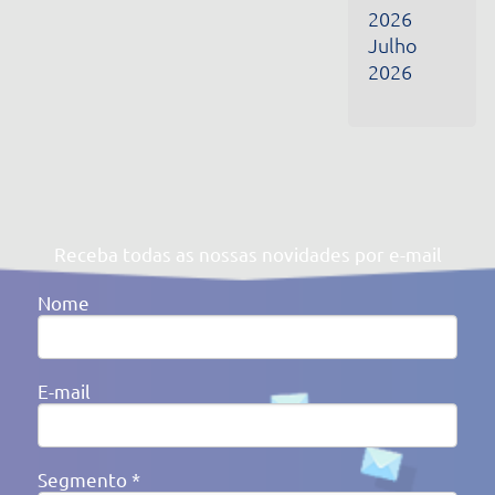
Segmento *
Ao clicar em enviar, você concorda com a nossa
Política de
Privacidade
Av. Victor Barreto, 592 - Canoas/RS Brasil
(51) 3477-4909