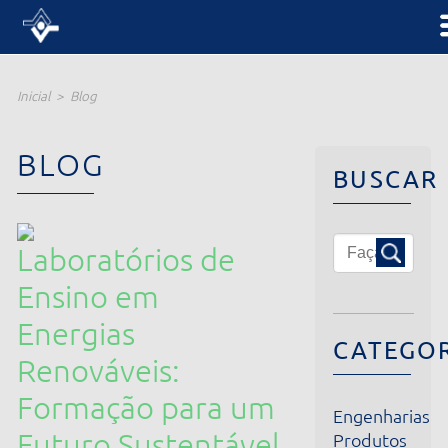
Inicial
Blog
BLOG
BUSCAR
Laboratórios de
Ensino em
Energias
CATEGORIA
Renováveis:
Formação para um
Engenharias
Futuro Sustentável
Produtos
Institucional
17/03/2025
Notícias