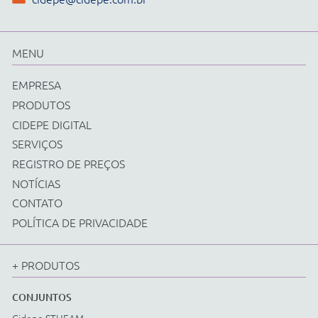
Física
Química
Biologia
Matemática
Ciências e Matemática Fundamental
Energias Renováveis
Instrumentos
Acessorios Diversos
EQUIPAMENTOS
Cidepe STHEAM
Kit Compacto
Física
Química
Biologia
Matemática
Ciências e Matemática Fundamental