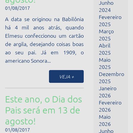
Fevereiro
Pais será em 13 de
2026
Maio
agosto!
2026
01/08/2017
Junho
2026
A data se originou na Babilônia
Julho
há 4 mil anos atrás, quando
2026
Elmesu confeccionou um cartão
de argila, desejando coisas boas
ao seu pai. Já em 1909, o
americano...
VEJA +
Desejamos a todos
um caloroso Dia
Internacional da