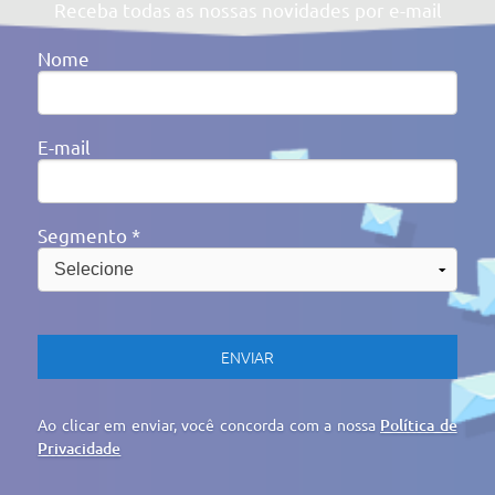
Av. Victor Barreto, 592 - Canoas/RS Brasil
(51) 3477-4909
cidepe@cidepe.com.br
MENU
EMPRESA
PRODUTOS
CIDEPE DIGITAL
SERVIÇOS
REGISTRO DE PREÇOS
NOTÍCIAS
CONTATO