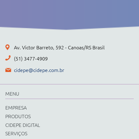
POLÍTICA DE PRIVACIDADE
+ PRODUTOS
CONJUNTOS
Cidepe STHEAM
Kit Compacto
Física
Química
Biologia
Matemática
Ciências e Matemática Fundamental
Energias Renováveis
Instrumentos
Acessorios Diversos
EQUIPAMENTOS
Cidepe STHEAM