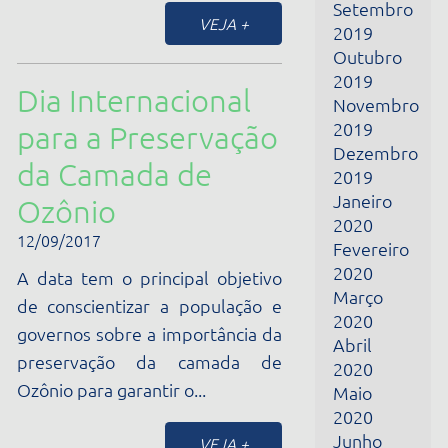
Janeiro
Ozônio
2020
12/09/2017
Fevereiro
2020
A data tem o principal objetivo
Março
de conscientizar a população e
2020
governos sobre a importância da
Abril
preservação da camada de
2020
Ozônio para garantir o...
Maio
2020
Junho
VEJA +
2020
Julho
Dia do Biólogo – 3
2020
Agosto
de setembro
2020
Setembro
31/08/2017
2020
A data homenageia os
Outubro
profissionais que se dedicam ao
2020
estudo e pesquisa sobre os seres
Junho