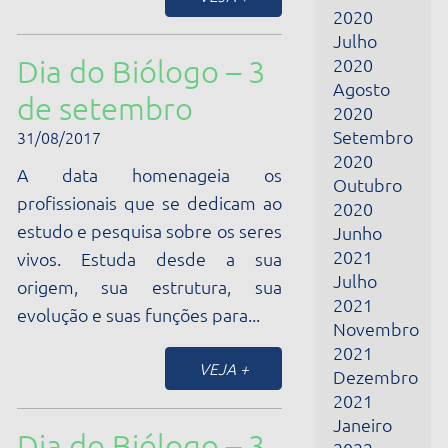
2021
vivos. Estuda desde a sua
Julho
origem, sua estrutura, sua
2021
evolução e suas funções para...
Novembro
2021
VEJA +
Dezembro
2021
Janeiro
Dia do Biólogo – 3
2022
Fevereiro
de setembro
2022
31/08/2017
Março
2022
A data homenageia os
Abril
profissionais que se dedicam ao
2022
estudo e pesquisa sobre os seres
Junho
vivos. Estuda desde a sua
2022
origem, sua estrutura, sua
Julho
2022
evolução e suas funções...
Fevereiro
2024
VEJA +