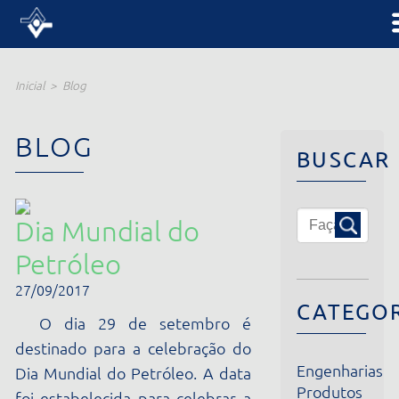
Inicial
Blog
BLOG
BUSCAR
Dia Mundial do
Petróleo
27/09/2017
CATEGORIA
O dia 29 de setembro é
destinado para a celebração do
Engenharias
Dia Mundial do Petróleo. A data
Produtos
foi estabelecida para celebrar a
Institucional
importância desse recurso
Notícias