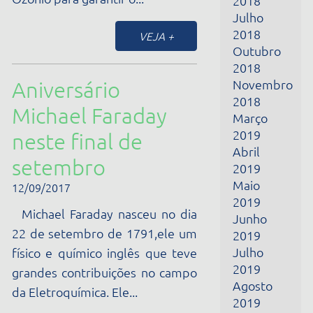
Michael Faraday
Março
2019
neste final de
Abril
setembro
2019
Maio
12/09/2017
2019
Michael Faraday nasceu no dia
Junho
22 de setembro de 1791,ele um
2019
Julho
físico e químico inglês que teve
2019
grandes contribuições no campo
Agosto
da Eletroquímica. Ele...
2019
Setembro
VEJA +
2019
Outubro
2019
Dia Internacional
Novembro
2019
para a Preservação
Dezembro
da Camada de
2019