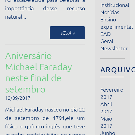
natural...
Ensino
experimental
VEJA +
EAD
Geral
Newsletter
Aniversário
Michael Faraday
ARQUIVOS
neste final de
setembro
Fevereiro
2017
12/09/2017
Abril
Michael Faraday nasceu no dia 22
2017
de setembro de 1791,ele um
Maio
2017
físico e químico inglês que teve
Junho
grandes contribuições no campo
2017
da Eletroquímica. Ele criou dos...
Julho
2017
VEJA +
Agosto