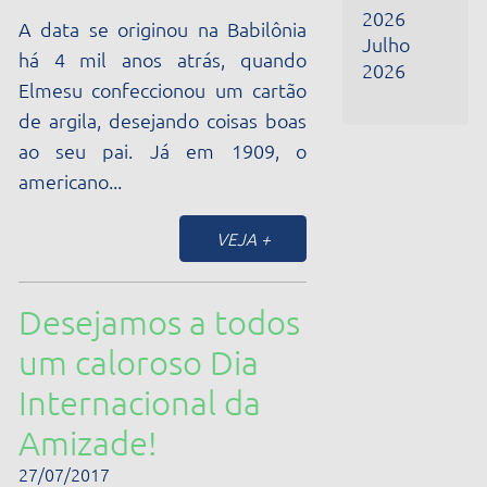
Amizade!
27/07/2017
O Dia internacional da Amizade é
comemorado em 30 de Julho e
foi instituído em 27 de abril de
2011, em uma Assembleia Geral
das Nações Unidas. Seu objetivo
é de...
VEJA +
«
5
6
7
8
9
10
11
12
13
14
15
»