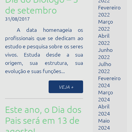
Março
2024
Abril
Este ano, o Dia dos
2024
Pais será em 13 de
Maio
2024
agosto!
Junho
01/08/2017
2024
Fevereiro
A data se originou na Babilônia
2025
há 4 mil anos atrás, quando
Março
Elmesu confeccionou um cartão
2025
de argila, desejando coisas boas
Abril
ao seu pai. Já em 1909, o
2025
Maio
americano Sonora...
2025
Dezembro
VEJA +
2025
Janeiro
2026
Este ano, o Dia dos