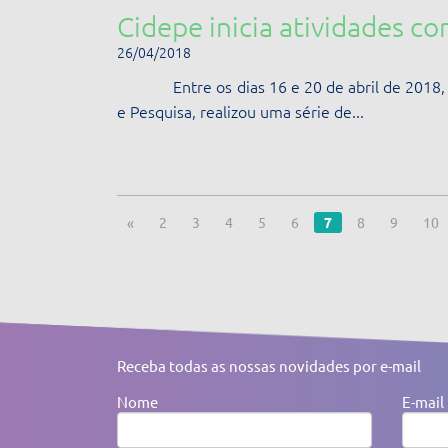
Cidepe inicia atividades co
26/04/2018
Entre os dias 16 e 20 de abril de 2018, o 
e Pesquisa, realizou uma série de...
«
2
3
4
5
6
7
8
9
10
Receba todas as nossas novidades por e-mail
Nome
E-mail