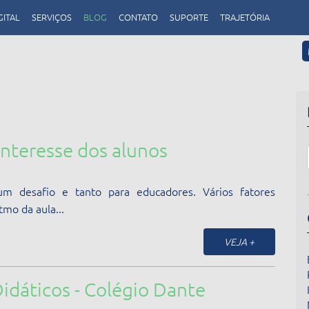
GITAL
SERVIÇOS
BLOG
CONTATO
SUPORTE
TRAJETÓRIA
interesse dos alunos
m desafio e tanto para educadores. Vários fatores
tmo da aula...
VEJA +
dáticos - Colégio Dante