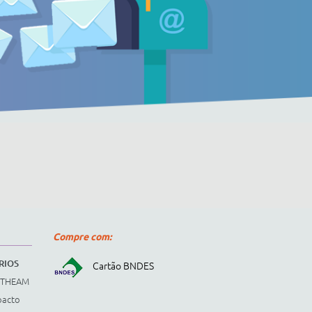
Compre com:
RIOS
Cartão BNDES
STHEAM
pacto