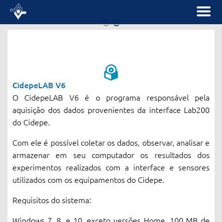
Download de
Download de
softwares
softwares
CidepeLAB V6
WINDOWS 10 ? BAIXE A VERSÃO MAIS RECENTE DO SOFTWARE DE SEU PRODUTO
BEM-VINDO A PÁGINA DE DOWNLOAD DE SOFTWARES DO CIDEPE
O CidepeLAB V6 é o programa responsável pela
CIDEPE
aquisição dos dados provenientes da interface Lab200
do Cidepe.
Com ele é possível coletar os dados, observar, analisar e
armazenar em seu computador os resultados dos
experimentos realizados com a interface e sensores
utilizados com os equipamentos do Cidepe.
Requisitos do sistema:
Windows 7, 8, e 10, exceto versões Home, 100 MB de