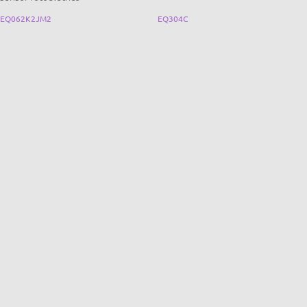
EQ062K2JM2
EQ304C