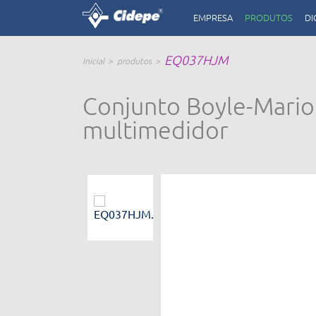
EMPRESA
PRODUTOS
DI
EQ037HJM
Inicial
produtos
Conjunto Boyle-Mariot
multimedidor