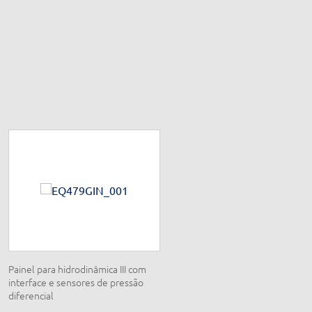
Painel para hidrodinâmica III com
Conjunto eletricidade e
interface e sensores de pressão
eletromagnetismo
diferencial