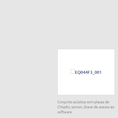
onjunto energias renováveis,
Conjunto acústica com placas de
lica, hidroelétrica, solar com
Chladni, sensor, chave de acesso ao
únel de vento, multímetros,
software
ensores e interface