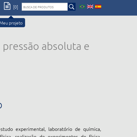
[0]
Meu projeto
 pressão absoluta e
O
studo experimental, laboratório de química,
física, realização de experimentos de física,