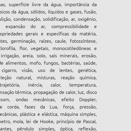
nas, superfície livre da água, importância da
sicos da água, sólidos, líquidos e gases, fusão,
ição, condensação, solidificação, ar, oxigênio,
o, expansão do ar, compressibilidade e
ropriedades gerais e específicas da matéria,
es, germinação, raízes, caule, fotossíntese,
lorofila, flor, vegetais, monocotiledôneas e
 irrigação, areia, solo, sais minerais, erosão,
e alimentos, mofo, fungos, bactérias, saúde,
 cigarro, visão, uso de lentes, genética,
eleção natural, misturas, reação química,
ajetória, inércia, calor, temperatura,
nsação térmica, propagação de calor, luz, disco
om, ondas mecânicas, efeito Doppler,
e corda, fases da Lua, força, pressão,
ânicas, plástica e elástica, máquina simples,
etro, mola, lei de Hooke, princípio de Pascal,
antes, pêndulo simples, óptica, reflexão,