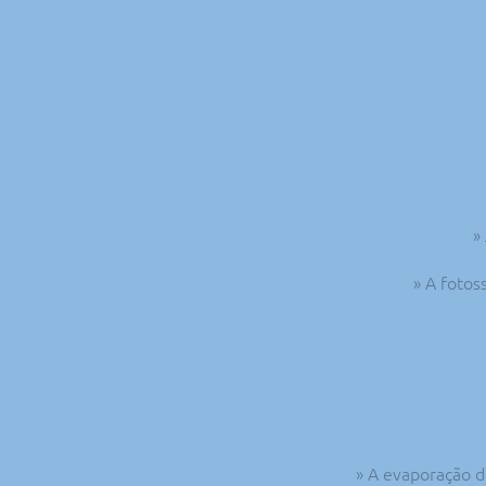
»
» A fotos
» A evaporação d