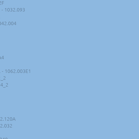
2F
 - 1032.093
C
1042.004
A4
. - 1062.003E1
2_2
E4_2
82.120A
82.032