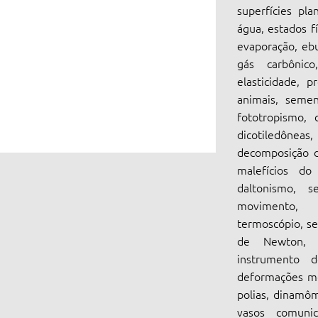
superfícies pla
água, estados fí
evaporação, ebul
gás carbônic
elasticidade, p
animais, sement
fototropismo, c
dicotiledôneas,
decomposição d
malefícios do
daltonismo, s
movimento, tr
termoscópio, se
de Newton, s
instrumento d
deformações mec
polias, dinamôm
vasos comunic