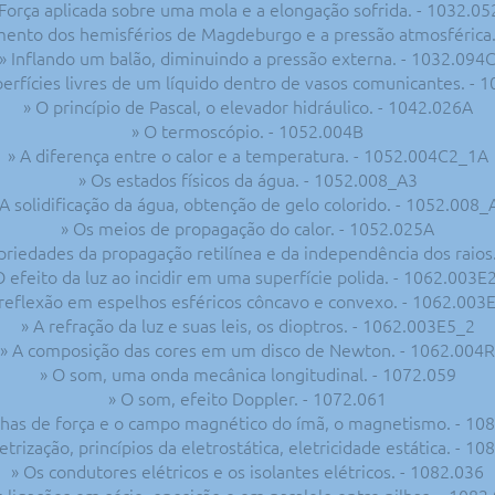
 Força aplicada sobre uma mola e a elongação sofrida. - 1032.05
mento dos hemisférios de Magdeburgo e a pressão atmosférica.
» Inflando um balão, diminuindo a pressão externa. - 1032.094
perfícies livres de um líquido dentro de vasos comunicantes. - 
» O princípio de Pascal, o elevador hidráulico. - 1042.026A
» O termoscópio. - 1052.004B
» A diferença entre o calor e a temperatura. - 1052.004C2_1A
» Os estados físicos da água. - 1052.008_A3
 A solidificação da água, obtenção de gelo colorido. - 1052.008_
» Os meios de propagação do calor. - 1052.025A
ropriedades da propagação retilínea e da independência dos raios
O efeito da luz ao incidir em uma superfície polida. - 1062.003E
 reflexão em espelhos esféricos côncavo e convexo. - 1062.003
» A refração da luz e suas leis, os dioptros. - 1062.003E5_2
» A composição das cores em um disco de Newton. - 1062.004R
» O som, uma onda mecânica longitudinal. - 1072.059
» O som, efeito Doppler. - 1072.061
inhas de força e o campo magnético do ímã, o magnetismo. - 10
letrização, princípios da eletrostática, eletricidade estática. - 10
» Os condutores elétricos e os isolantes elétricos. - 1082.036