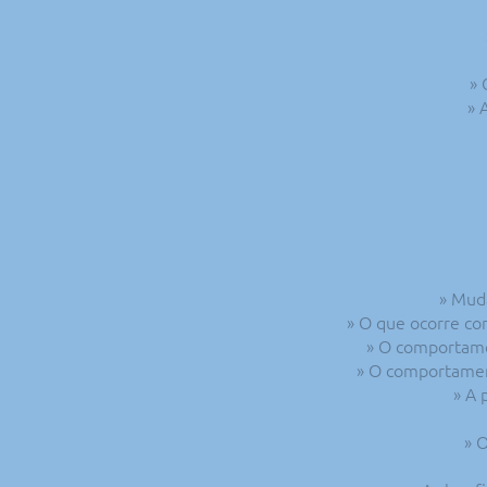
» 
» 
» Muda
» O que ocorre co
» O comportame
» O comportament
» A 
» 