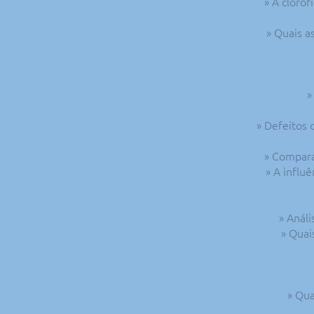
» A cloro
» Quais a
»
» Defeitos 
» Compara
» A influ
» Anál
» Quai
» Qua