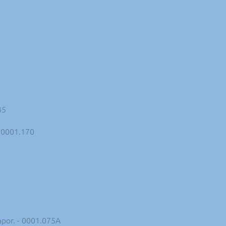
45
- 0001.170
apor. - 0001.075A