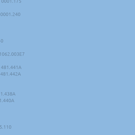
- 0001.175
- 0001.240
40
- 1062.003E7
 1481.441A
 1481.442A
81.438A
81.440A
05.110