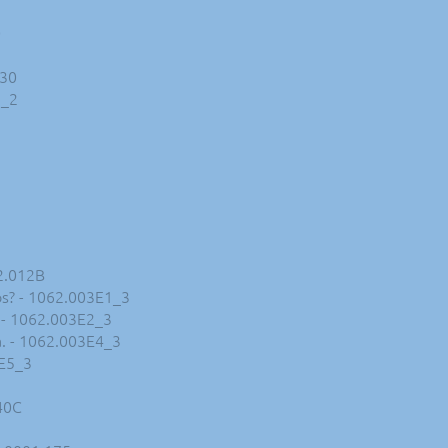
0
330
2_2
52.012B
os? - 1062.003E1_3
 - 1062.003E2_3
a. - 1062.003E4_3
3E5_3
40C