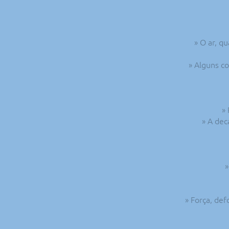
» O ar, q
» Alguns c
»
» A dec
»
» Força, de