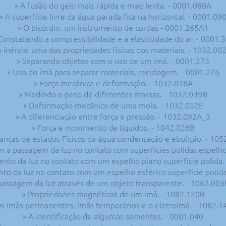
» A fusão do gelo mais rápida e mais lenta. - 0001.080A
» A superfície livre da água parada fica na horizontal. - 0001.09
» O bicórdio, um instrumento de cordas - 0001.265A1
Constatando a compressibilidade e a elasticidade do ar. - 0001.
A inércia, uma das propriedades físicas dos materiais. - 1032.00
» Separando objetos com o uso de um imã. - 0001.275
» Uso do imã para separar materiais, reciclagem. - 0001.276
» Força mecânica e deformação. - 1032.018A
» Medindo o peso de diferentes massas. - 1032.039B
» Deformação mecânica de uma mola. - 1032.052E
» A diferenciação entre força e pressão. - 1032.092A_3
» Força e movimento de líquidos. - 1042.026B
nças de estados Físicos da água condensação e ebulição. - 10
m a passagem da luz no contato com superfícies polidas espelh
nto da luz no contato com um espelho plano superfície polida.
o da luz no contato com um espelho esférico superfície polid
passagem da luz através de um objeto transparente. - 1062.00
» Propriedades magnéticas de um ímã. - 1082.120B
Os ímãs permanentes, ímãs temporários e o eletroímã. - 1082.1
» A identificação de algumas sementes. - 0001.040