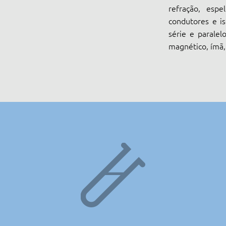
refração, espe
condutores e is
série e paralel
magnético, ímã, 