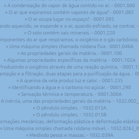
» A condensação do vapor de água contido no ar. - 0001.060
» O ar que expiramos contém vapores de água? - 0001.085
» O ar ocupa lugar no espaço? - 0001.095
uando aquecido, se expande e o ar, quando esfriado, se contrai. 
» O solo contém sais minerais. - 0001.220
omponentes do ar que respiramos, o oxigênio e o gás carbônico.
» Uma máquina simples chamada roldana fixa - 0001.046A
» As propriedades gerais da matéria. - 0001.100
» Algumas propriedades específicas da matéria. - 0001.102A
 Produzindo o oxigênio através de uma reação química. - 0001.1
antação e a filtração, duas etapas para a purificação da água. - 
» A queima da vela produz luz e calor. - 0001.235
» Identificando a água e o carbono no açúcar. - 0001.290
» Sensação térmica e temperatura. - 0001.300A
 A inércia, uma das propriedades gerais da matéria. - 1032.002
» O pêndulo simples. - 1032.015A
» O pêndulo simples. - 1032.015B
formações mecânicas, deformação plástica e deformação elástica
» Uma máquina simples chamada roldana móvel. - 1032.026J_0
» Medindo pesos e massas. - 1032.039A