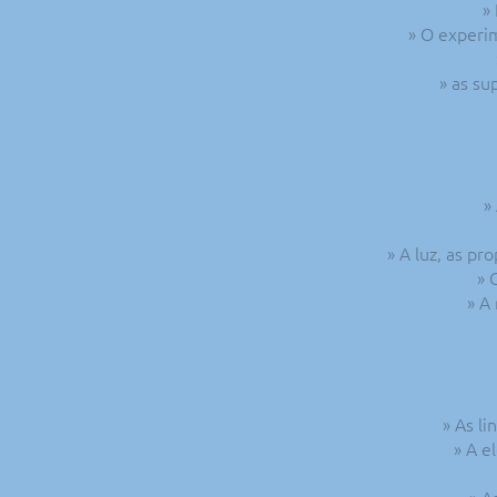
»
» O experi
» as su
»
» A luz, as p
» 
» A
» As l
» A e