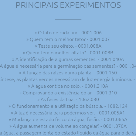
PRINCIPAIS EXPERIMENTOS
» O tato de cada um - 0001.006
» Quem tem o melhor tato? - 0001.007
» Teste seu olfato. - 0001.008A
» Quem tem o melhor olfato? - 0001.008B
» A identificação de algumas sementes. - 0001.040A
 A água é necessária para a germinação das sementes? - 0001.0
» A função das raízes numa planta. - 0001.150
síntese, as plantas verdes necessitam de luz energia luminosa. 
» A água contida no solo. - 0001.210A
» Comprovando a existência do ar. - 0001.310
» As fases da Lua. - 1062.030
» O funcionamento e a utilização da bússola. - 1082.124
» A luz é necessária para podermos ver. - 0001.005A1
» Mudança de estado físico da água, fusão. - 0001.065A
» A água aumenta de volume ao congelar? - 0001.070A
a água, a passagem lenta do estado líquido da água para o de v