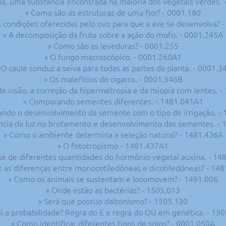
fila, uma substância encontrada na maioria dos vegetais verdes. 
» Como são as estruturas de uma flor? - 0001.180
s condições oferecidas pelo ovo para que a ave se desenvolva? 
» A decomposição da fruta sobre a ação do mofo. - 0001.245A
» Como são as leveduras? - 0001.255
» O fungo macroscópico. - 0001.260A1
 O caule conduz a seiva para todas as partes da planta. - 0001.3
» Os malefícios do cigarro. - 0001.346B
de visão, a correção da hipermetropia e da miopia com lentes. 
» Comparando sementes diferentes. - 1481.041A1
ndo o desenvolvimento da semente com o tipo de irrigação. -
ência da luz no brotamento e desenvolvimento das sementes. -
» Como o ambiente determina a seleção natural? - 1481.436A
» O fototropismo - 1481.437A1
ise de diferentes quantidades do hormônio vegetal auxina. - 14
s as diferenças entre monocotiledôneas e dicotiledôneas? - 14
» Como os animais se sustentam e locomovem? - 1491.006
» Onde estão as bactérias? - 1505.013
» Será que possuo daltonismo? - 1505.130
l a probabilidade? Regra do E e regra do OU em genética. - 15
» Como identificar diferentes tipos de solos? - 0001.050A