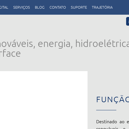
GITAL
SERVIÇOS
BLOG
CONTATO
SUPORTE
TRAJETÓRIA
ováveis, energia, hidroelétric
rface
FUNÇÃ
Destinado ao e
renováveis e 