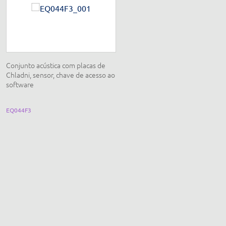
Conjunto acústica com placas de
Conjunto física eletromagnetism
Chladni, sensor, chave de acesso ao
software
EQ044F3
EQ321E