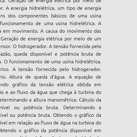
ica. Geração de energia elétrica por meio de
. A energia hidrelétrica, um tipo de energia
guns dos componentes básicos de uma usina
O funcionamento de uma usina hidrelétrica. A
ua em movimento. A causa do movimento das
. Geração de energia elétrica por meio de um
ensor. O hidrogerador. A tensão fornecida pelo
Vazão, queda disponível e potência bruta de
a. O funcionamento de uma usina hidrelétrica.
rico. A tensão fornecida pelo hidrogerador.
io. Altura de queda d’água. A equação de
endo gráfico da tensão elétrica obtida em
ão e ao fluxo da água que chega à turbina do
eterminando a altura manométrica. Cálculo da
onível ou potência bruta. Determinando a
ível ou potência bruta. Obtendo o gráfico da
ível em relação ao fluxo de água na turbina do
Obtendo o gráfico da potência disponível em