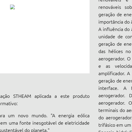
renováveis sob
geração de ene
importância do â
A influência do
unidade de con
geração de ener
das hélices no
aerogerador. O
e as velocid
amplificador. A
geração de ener
interface. A
aerogerador. 
ação STHEAM aplicada a este produto
aerogerador. 
ormativo:
terminais do ae
para um novo mundo. "A energia eólica
do aerogerador.
 em uma fonte inesgotável de eletricidade
trifásico em um
sustentável do planeta."