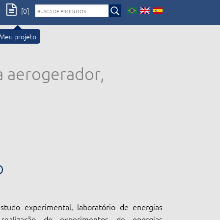
[0]
Meu projeto
a aerogerador,
O
studo experimental, laboratório de energias
realização de experimentos de energias