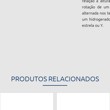
relação à altu
rotação de um 
alternada nos t
um hidrogerador
estrela ou Y.
PRODUTOS RELACIONADOS