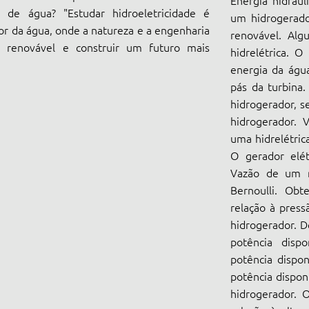
Energia hidrául
r de água? "Estudar hidroeletricidade é
um hidrogerador
or da água, onde a natureza e a engenharia
renovável. Al
 renovável e construir um futuro mais
hidrelétrica. 
energia da ág
pás da turbina
hidrogerador, s
hidrogerador. 
uma hidrelétric
O gerador elét
Vazão de um r
Bernoulli. Obt
relação à press
hidrogerador. D
potência disp
potência dispon
potência dispon
hidrogerador. 