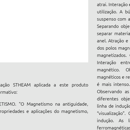
atrai. Interação
utilização. A 
suspenso com a 
Separando obj
separar materia
anel. Atração e
dos polos magné
magnetizados.
Interação en
magnético. O
magnéticos e r
é mais intenso
ação STHEAM aplicada a este produto
Observando as
ormativo:
diferentes obj
ISMO. "O Magnetismo na antiguidade,
linha de induçã
ropriedades e aplicações do magnetismo,
“visualização”
indução. As l
ferromagnética