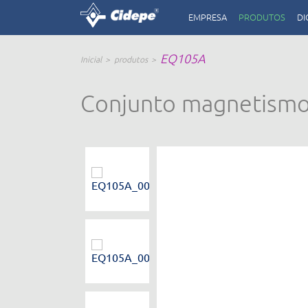
EMPRESA
PRODUTOS
DI
EQ105A
Inicial
produtos
Conjunto magnetismo