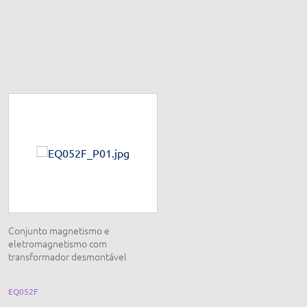
Conjunto magnetismo e
Conjunto anel de Thomson, alto,
eletromagnetismo com
anel saltante
transformador desmontável
EQ052F
EQ207