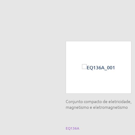
inel eletricidade e eletrônica
Conjunto compacto de eletricidade,
ásica CC, interruptor com pinos
magnetismo e eletromagnetismo
Q230
EQ136A