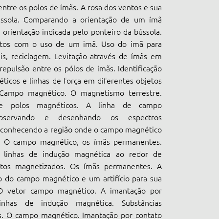
 entre os polos de ímãs. A rosa dos ventos e sua
bússola. Comparando a orientação de um ímã
orientação indicada pelo ponteiro da bússola.
etos com o uso de um imã. Uso do imã para
is, reciclagem. Levitação através de ímãs em
 repulsão entre os pólos de ímãs. Identificação
ticos e linhas de força em diferentes objetos
 Campo magnético. O magnetismo terrestre.
tre polos magnéticos. A linha de campo
bservando e desenhando os espectros
econhecendo a região onde o campo magnético
. O campo magnético, os ímãs permanentes.
 linhas de indução magnética ao redor de
etos magnetizados. Os ímãs permanentes. A
o do campo magnético e um artifício para sua
. O vetor campo magnético. A imantação por
inhas de indução magnética. Substâncias
s. O campo magnético. Imantação por contato