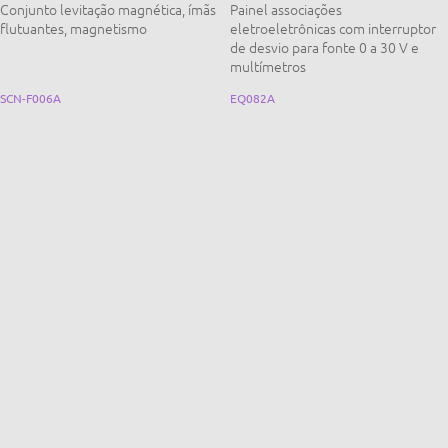
Conjunto levitação magnética, ímãs
Painel associações
flutuantes, magnetismo
eletroeletrônicas com interruptor
de desvio para fonte 0 a 30 V e
multímetros
SCN-F006A
EQ082A