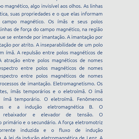
 magnético, algo invisível aos olhos. As linhas
ica, suas propriedades e o que elas informam
 campo magnético. Os ímãs e seus polos
linhas de força do campo magnético, na região
que se entende por imantação. A imantação por
tação por atrito. A inseparabilidade de um polo
m ímã. A repulsão entre polos magnéticos de
A atração entre polos magnéticos de nomes
 espectro entre polos magnéticos de nomes
 espectro entre polos magnéticos de nomes
processos de imantação. Eletromagnetismo. Os
es, ímãs temporários e o eletroímã. O ímã
 ímã temporário. O eletroímã. Fenômenos
icos e a indução eletromagnética B. O
r, rebaixador e elevador de tensão. O
o primário e o secundário. A força eletromotriz
corrente induzida e o fluxo de indução
. A lei da indução eletromagnética de Lenz. A