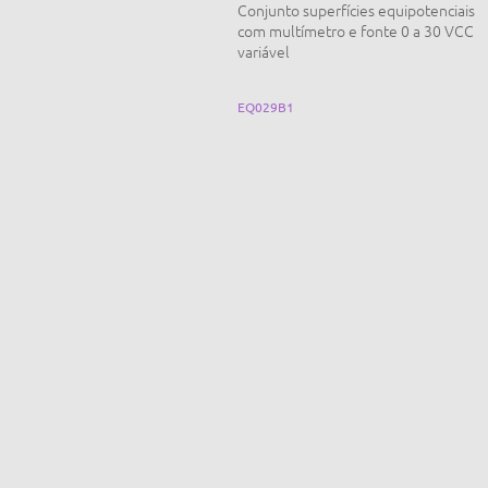
njunto eletrostática, eletrização
Conjunto superfícies equipotenciais
com multímetro e fonte 0 a 30 VCC
variável
Q061E
EQ029B1