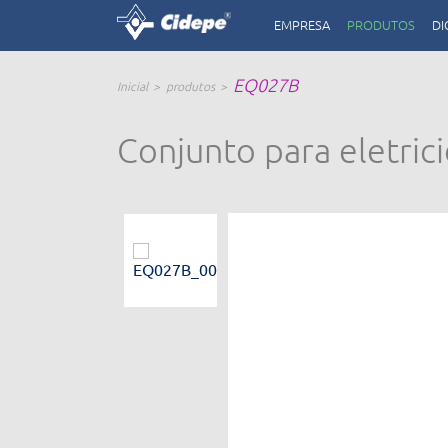
EMPRESA
PRODUTOS
DI
EQ027B
Inicial
produtos
Conjunto para eletri