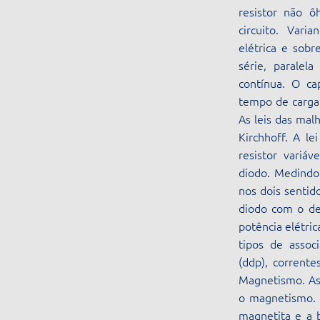
resistor não ô
circuito. Vari
elétrica e sobr
série, paralel
contínua. O ca
tempo de carga.
As leis das mal
Kirchhoff. A l
resistor variá
diodo. Medindo 
nos dois senti
diodo com o de
potência elétric
tipos de assoc
(ddp), corrente
Magnetismo. As
o magnetismo. 
magnetita e a b