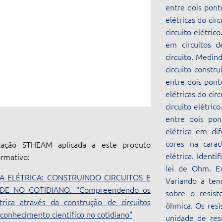
entre dois pont
elétricas do ci
circuito elétric
em circuitos d
circuito. Medin
circuito constr
entre dois pont
elétricas do ci
circuito elétric
entre dois pon
elétrica em di
cores na carac
ação STHEAM aplicada a este produto
elétrica. Identi
ormativo:
lei de Ohm. Ex
A ELÉTRICA: CONSTRUINDO CIRCUITOS E
Variando a ten
DE NO COTIDIANO. "Compreendendo os
sobre o resisto
rica através da construção de circuitos
ôhmica. Os resi
o conhecimento científico no cotidiano"
unidade de resi