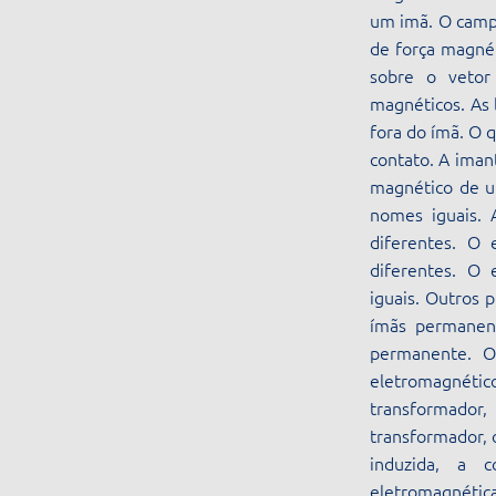
um imã. O campo
de força magnét
sobre o vetor
magnéticos. As 
fora do ímã. O 
contato. A iman
magnético de u
nomes iguais. 
diferentes. O
diferentes. O
iguais. Outros 
ímãs permanent
permanente. O
eletromagnét
transformado
transformador, 
induzida, a 
eletromagnética