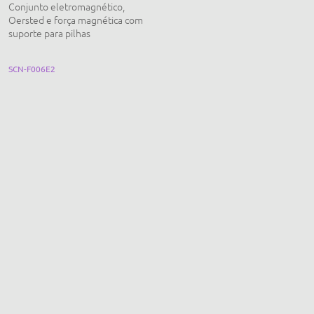
Conjunto eletromagnético,
Gerador eletromagnético CA e CC
Oersted e força magnética com
didático
suporte para pilhas
SCN-F006E2
EQ287