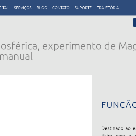
GITAL
SERVIÇOS
BLOG
CONTATO
SUPORTE
TRAJETÓRIA
osférica, experimento de Ma
 manual
FUNÇÃ
Destinado ao es
física para a 