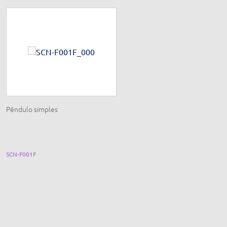
Pêndulo simples
Conjunto pressão atmosférica e
experimento de Magdeburgo,
bomba manual
SCN-F001F
EQ204C