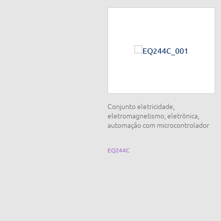
onjunto para módulo de Young
Conjunto eletricidade,
m barras
eletromagnetismo, eletrônica,
automação com microcontrolador
Q200B
EQ244C