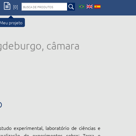
[0]
Meu projeto
gdeburgo, câmara
O
tudo experimental, laboratório de ciências e
realização de experimentos sobre: Terra e