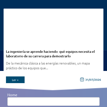
La ingeniería se aprende haciendo: qué equipos necesita el
laboratorio de su carrera para demostrarlo
Ver Todas Publicações
De la mecánica clásica a las energías renovables, un mapa
práctico de los equipos que...
6
31/07/2026
Ler +
Receba todas as nossas novidades por e-mail
Nome