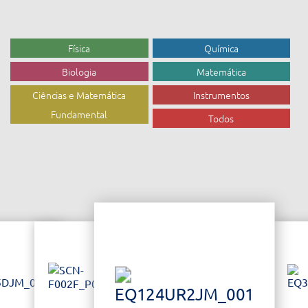
Física
Química
Biologia
Matemática
Ciências e Matemática
Instrumentos
Fundamental
Todos