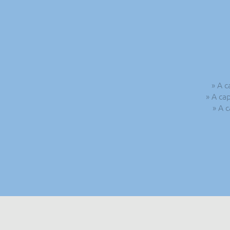
» A c
» A ca
» A 