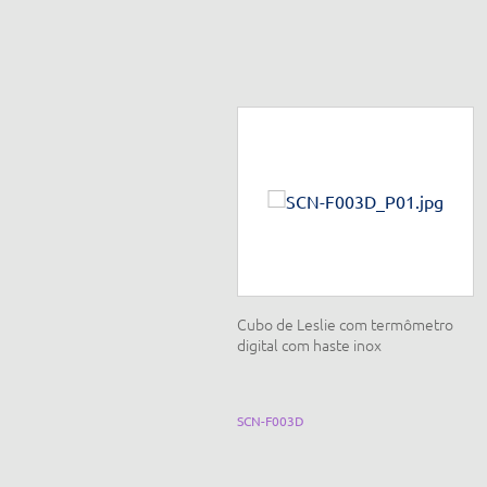
njunto lei de Charles e lei de
Cubo de Leslie com termômetro
oyle e Mariotte, com interface e
digital com haste inox
ensores
Q271
SCN-F003D