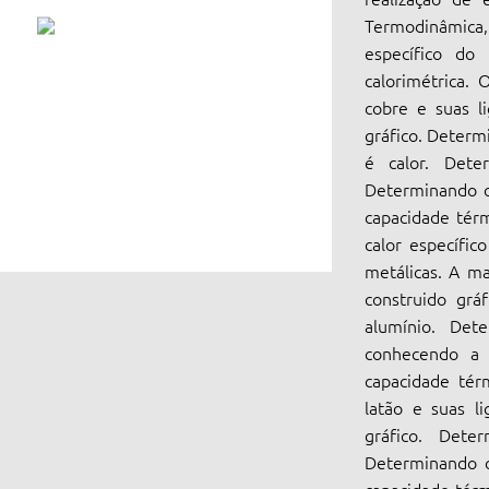
Termodinâmica, 
específico do
calorimétrica.
cobre e suas l
gráfico. Determ
é calor. Dete
Determinando o
capacidade tér
calor específic
metálicas. A ma
construido grá
alumínio. Det
conhecendo a 
capacidade térm
latão e suas l
gráfico. Dete
Determinando o