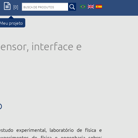
[0]
Meu projeto
ensor, interface e
O
studo experimental, laboratório de física e
experimentos de física e engenharia sobre: