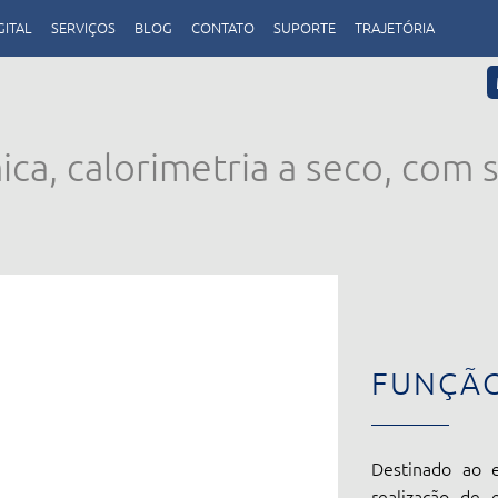
GITAL
SERVIÇOS
BLOG
CONTATO
SUPORTE
TRAJETÓRIA
a, calorimetria a seco, com s
FUNÇÃ
Destinado ao e
realização de 