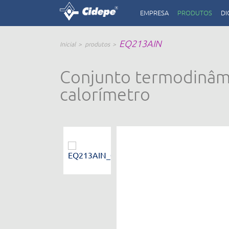
EMPRESA
PRODUTOS
DI
EQ213AIN
Inicial
produtos
Conjunto termodinâmic
calorímetro