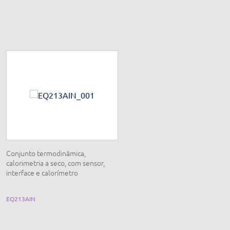
Conjunto termodinâmica,
Conjunto Boyle-Mariotte, com
calorimetria a seco, com sensor,
medidor de pressão analógico
interface e calorímetro
EQ213AIN
EQ037FA