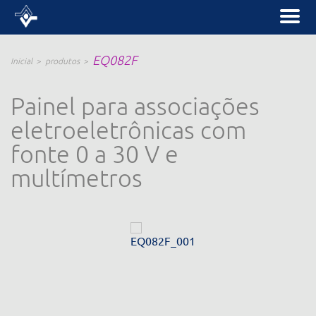
EQ082F
Inicial
produtos
Painel para associações
eletroeletrônicas com
fonte 0 a 30 V e
multímetros