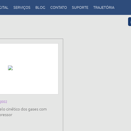
GITAL
SERVIÇOS
BLOG
CONTATO
SUPORTE
TRAJETÓRIA
Q002
lo cinético dos gases com
ressor