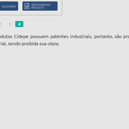
ADICIONAR AO
VEJA MAIS
PROJETO
2
3
4
dutos Cidepe possuem patentes industriais, portanto, são pr
rial, sendo proibida sua cópia.