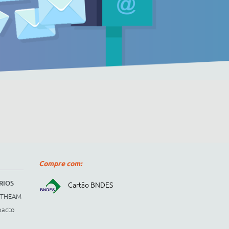
Compre com:
RIOS
Cartão BNDES
STHEAM
pacto