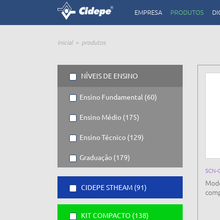
EMPRESA
PRODUTOS
DI
Inicial
produtos
NÍVEIS DE ENSINO
Ensino Fundamental (60)
Ensino Médio (175)
Ensino Técnico (129)
Graduação (179)
SCN-
Mode
CIDEPE STHEAM (91)
comp
KIT COMPACTO (138)