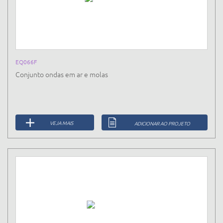
EQ066F
Conjunto ondas em ar e molas
VEJA MAIS
ADICIONAR AO PROJETO