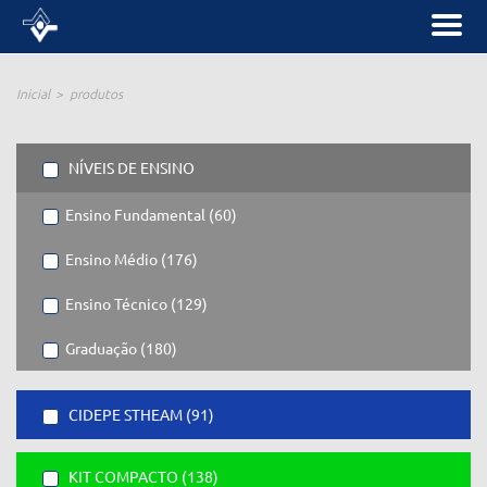
Inicial
produtos
NÍVEIS DE ENSINO
Ensino Fundamental (60)
Ensino Médio (176)
Ensino Técnico (129)
Graduação (180)
CIDEPE STHEAM (91)
KIT COMPACTO (138)