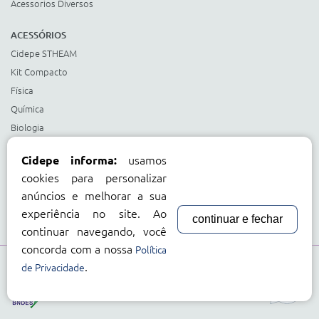
Acessorios Diversos
ACESSÓRIOS
Cidepe STHEAM
Kit Compacto
Física
Química
Biologia
Matemática
usamos
Cidepe informa:
Ciências e Matemática Fundamental
cookies para personalizar
Energias Renováveis
anúncios e melhorar a sua
Instrumentos
experiência no site. Ao
continuar e fechar
Acessorios Diversos
continuar navegando, você
concorda com a nossa
Política
.
Compre com:
de Privacidade
Cartão BNDES