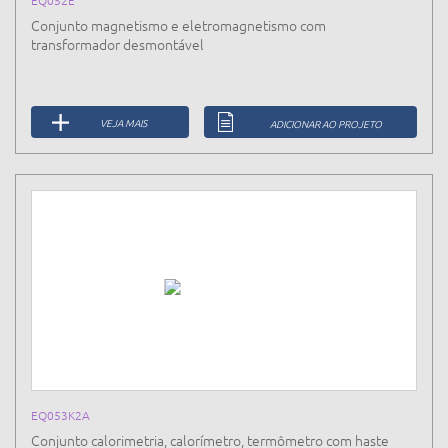
Conjunto magnetismo e eletromagnetismo com
transformador desmontável
VEJA MAIS
ADICIONAR AO PROJETO
EQ053K2A
Conjunto calorimetria, calorímetro, termômetro com haste