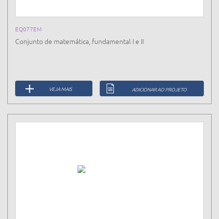
EQ077EM
Conjunto de matemática, fundamental I e II
VEJA MAIS
ADICIONAR AO PROJETO