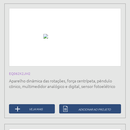
EQ062K2JM2
Aparelho dinâmica das rotações, força centrípeta, pêndulo
cônico, multimedidor analógico e digital, sensor fotoelétrico
VEJA MAIS
ADICIONAR AO PROJETO