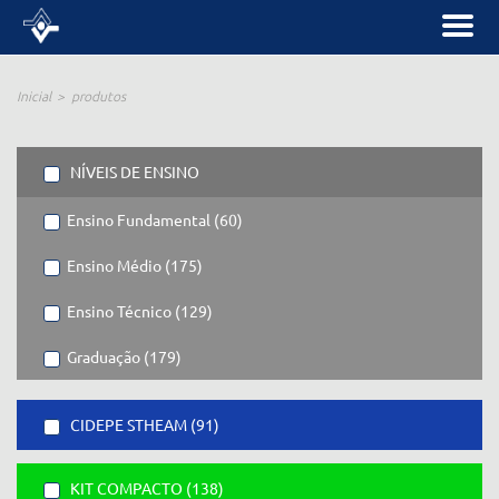
Inicial
produtos
NÍVEIS DE ENSINO
Ensino Fundamental (60)
Ensino Médio (175)
Ensino Técnico (129)
Graduação (179)
CIDEPE STHEAM (91)
KIT COMPACTO (138)