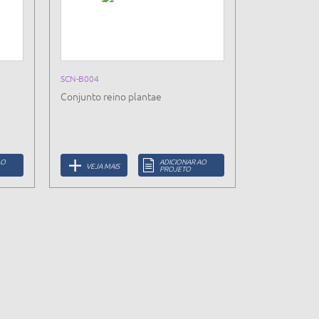
SCN-B004
Conjunto reino plantae
AO
ADICIONAR AO
VEJA MAIS
PROJETO