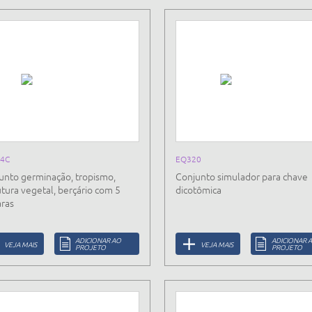
4C
EQ320
unto germinação, tropismo,
Conjunto simulador para chave
utura vegetal, berçário com 5
dicotômica
ras
ADICIONAR AO
ADICIONAR 
VEJA MAIS
VEJA MAIS
PROJETO
PROJETO