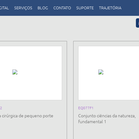
GITAL
SERVIÇOS
BLOG
CONTATO
SUPORTE
TRAJETÓRIA
2
EQ077F1
 cirúrgica de pequeno porte
Conjunto ciências da natureza,
fundamental 1