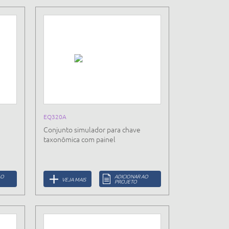
EQ320A
Conjunto simulador para chave
taxonômica com painel
AO
ADICIONAR AO
VEJA MAIS
PROJETO