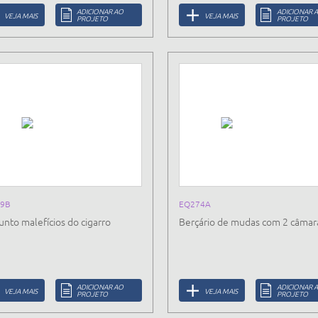
ADICIONAR AO
ADICIONAR 
VEJA MAIS
VEJA MAIS
PROJETO
PROJETO
9B
EQ274A
unto malefícios do cigarro
Berçário de mudas com 2 câmar
ADICIONAR AO
ADICIONAR 
VEJA MAIS
VEJA MAIS
PROJETO
PROJETO