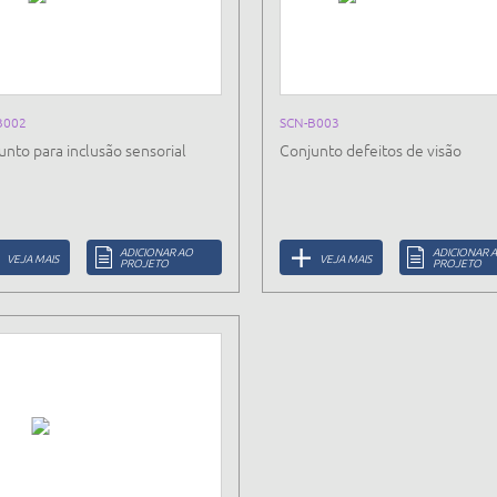
B002
SCN-B003
unto para inclusão sensorial
Conjunto defeitos de visão
ADICIONAR AO
ADICIONAR 
VEJA MAIS
VEJA MAIS
PROJETO
PROJETO