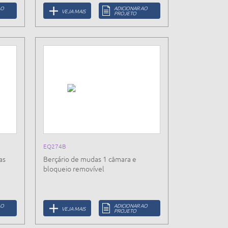
AO
ADICIONAR AO
VEJA MAIS
PROJETO
EQ274B
as
Berçário de mudas 1 câmara e
bloqueio removível
AO
ADICIONAR AO
VEJA MAIS
PROJETO