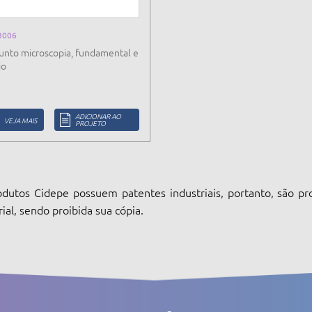
B006
unto microscopia, fundamental e
io
ADICIONAR AO
VEJA MAIS
PROJETO
dutos Cidepe possuem patentes industriais, portanto, são pr
rial, sendo proibida sua cópia.