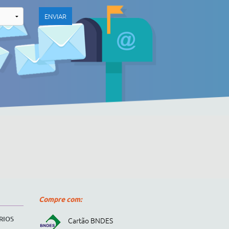
Compre com:
RIOS
Cartão BNDES