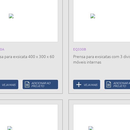
0A
EQ330B
sa para exsicata 400 x 300 x 60
Prensa para exsicatas com 3 div
móveis internas
ADICIONAR AO
ADICIONAR 
VEJA MAIS
VEJA MAIS
PROJETO
PROJETO