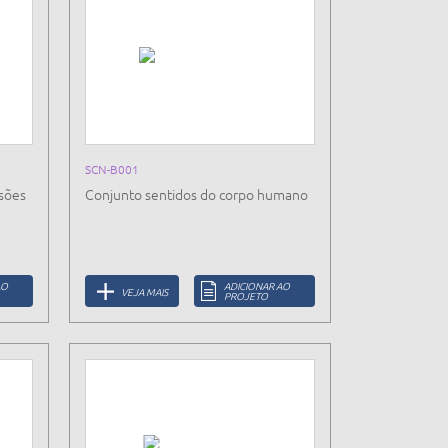
SCN-B001
isões
Conjunto sentidos do corpo humano
AO
ADICIONAR AO
VEJA MAIS
PROJETO