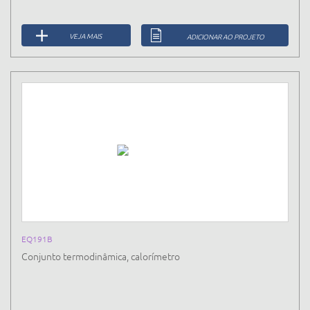
VEJA MAIS
ADICIONAR AO PROJETO
EQ191B
Conjunto termodinâmica, calorímetro