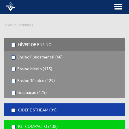
Inicial
produtos
NÍVEIS DE ENSINO
Ensino Fundamental (60)
Ensino Médio (175)
Ensino Técnico (129)
Graduação (179)
CIDEPE STHEAM (91)
KIT COMPACTO (138)