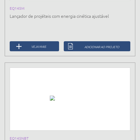
EQ145M
Lançador de projéteis com energia cinética ajustável
VEJA MAIS
ADICIONAR AO PROJETO
EQ145NBT