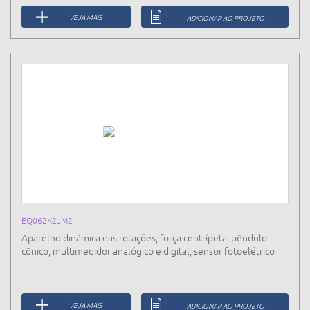
VEJA MAIS
ADICIONAR AO PROJETO
EQ062K2JM2
Aparelho dinâmica das rotações, força centrípeta, pêndulo
cônico, multimedidor analógico e digital, sensor fotoelétrico
VEJA MAIS
ADICIONAR AO PROJETO