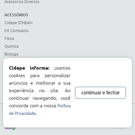
Acessorios Diversos
ACESSÓRIOS
Cidepe STHEAM
Kit Compacto
Física
Química
Biologia
Matemática
usamos
Cidepe informa:
Ciências e Matemática Fundamental
cookies para personalizar
Energias Renováveis
anúncios e melhorar a sua
Instrumentos
experiência no site. Ao
continuar e fechar
Acessorios Diversos
continuar navegando, você
concorda com a nossa
Política
.
Compre com:
de Privacidade
Cartão BNDES