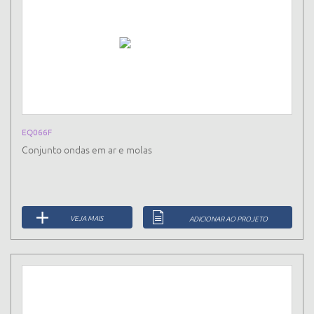
EQ066F
Conjunto ondas em ar e molas
VEJA MAIS
ADICIONAR AO PROJETO