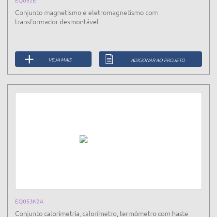
Conjunto magnetismo e eletromagnetismo com
transformador desmontável
VEJA MAIS
ADICIONAR AO PROJETO
EQ053K2A
Conjunto calorimetria, calorímetro, termômetro com haste