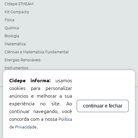
Cidepe STHEAM
Kit Compacto
Física
Química
Biologia
Matemática
Ciências e Matemática Fundamental
Energias Renováveis
Instrumentos
Acessorios Diversos
usamos
Cidepe informa:
cookies para personalizar
anúncios e melhorar a sua
Compre com:
experiência no site. Ao
continuar e fechar
Cartão BNDES
continuar navegando, você
concorda com a nossa
Política
.
de Privacidade