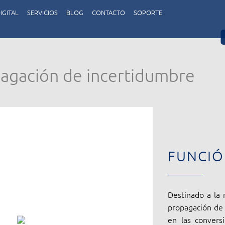
IGITAL
SERVICIOS
BLOG
CONTACTO
SOPORTE
opagación de incertidumbre
FUNCI
Destinado a la 
propagación de 
en las convers