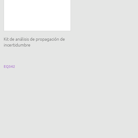
Kit de análisis de propagación de
incertidumbre
EQ342