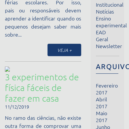
Ensino
aprender a identificar quando os
experimental
pequenos desejam saber mais
EAD
sobre...
Geral
Newsletter
VEJA +
ARQUIVOS
3 experimentos de
Fevereiro
física fáceis de
2017
fazer em casa
Abril
2017
11/12/2019
Maio
No ramo das ciências, não existe
2017
outra forma de comprovar uma
Junho
teoria sem colocar tudo à prova.
2017
Julho
Quando falamos de ensino
2017
experimental, devemos levar em
Agosto