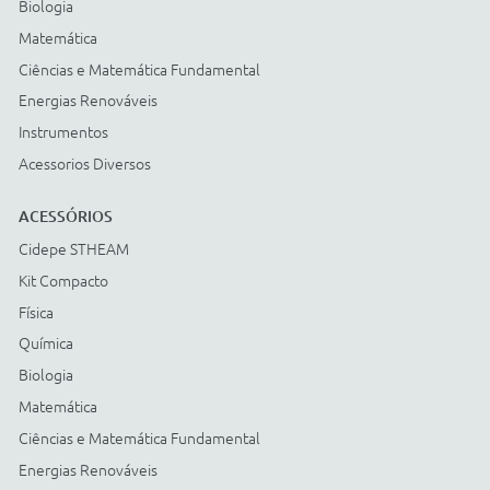
Cartão BNDES
© COPYRIGHT
2026
Todos os direitos reservados |
StudioGT