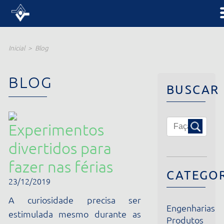
Inicial
Blog
BLOG
BUSCAR
Experimentos
divertidos para
fazer nas férias
CATEGORIA
23/12/2019
A curiosidade precisa ser
Engenharias
estimulada mesmo durante as
Produtos
férias escolares. Por isso,
Institucional
pais ou responsáveis devem
Notícias