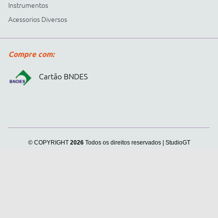
Cidepe informa:
usamos
cookies para personalizar
anúncios e melhorar a sua
experiência no site. Ao
continuar e fechar
continuar navegando, você
concorda com a nossa
.
Política de Privacidade