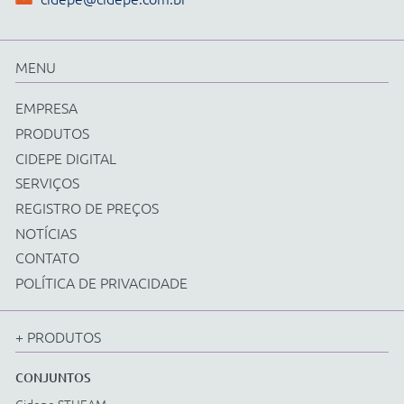
Física
Química
Biologia
Matemática
Ciências e Matemática Fundamental
Energias Renováveis
Instrumentos
Acessorios Diversos
EQUIPAMENTOS
Cidepe STHEAM
Kit Compacto
Física
Química
Biologia
Matemática
Ciências e Matemática Fundamental