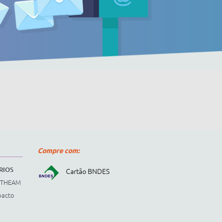
Compre com:
RIOS
Cartão BNDES
STHEAM
pacto